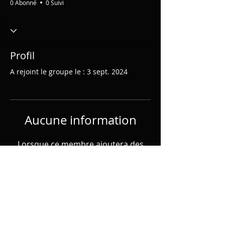
0 Abonné
0 Suivi
Profil
A rejoint le groupe le : 3 sept. 2024
Aucune information
Lorsque ce membre ajoutera des
informations sur lui-même, vous les
verrez ici.