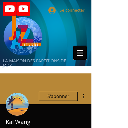
Se connecter
LA MAISON DES PARTITIONS DE
JAZZ
Plus d'actions
S'abonner
Kai Wang